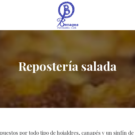
Repostería salada
puestos por todo tipo de hojaldres, canapés y un sinfín d